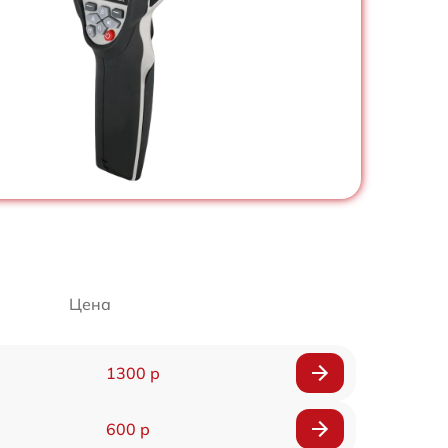
Цена
1300 р
600 р