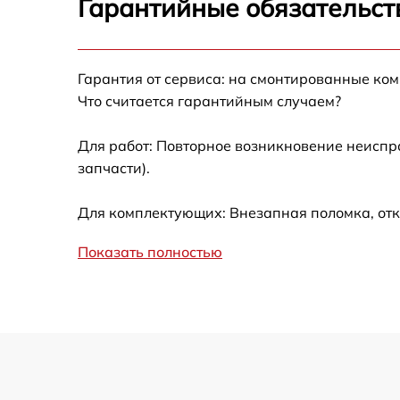
Гарантийные обязательст
Калибровка и настройка тепловизора
Гарантия от сервиса: на смонтированные ко
Ремонт встроенного дальнометра и
Что считается гарантийным случаем?
других устройств
Для работ: Повторное возникновение неиспр
Замена микросхемы логики
запчасти).
Замена ключей управления
Для комплектующих: Внезапная поломка, отк
Ремонт цепи питания
Показать полностью
Замена USB порта
Замена процессора
Замена аккумулятора