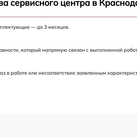
ва сервисного центра в Краснод
от 60 мин
мплектующие — до 3 месяцев.
от 60 мин
авности, который напрямую связан с выполненной рабо
от 60 мин
от 60 мин
аз в работе или несоответствие заявленным характери
от 60 мин
от 60 мин
от 60 мин
от 60 мин