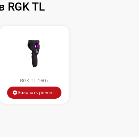
в RGK TL
1500 р
750 р
450 р
750 р
RGK TL-160+
850 р
Заказать ремонт
850 р
650 р