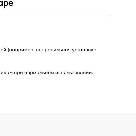
аре
900 р
750 р
той (например, неправильная установка
450 р
590 р
стикам при нормальном использовании.
1200 р
650 р
850 р
700 р