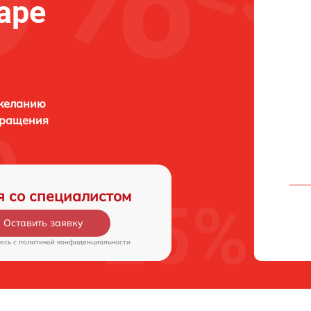
аре
 желанию
бращения
я со специалистом
Оставить заявку
есь c
политикой конфиденциальности